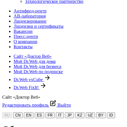
Технологическое партнерство
Антифрод-центр
АВ-лаборатория
Лицензирование
Лицензии и сертификаты
Вакансии
Пресс-центр
О компании
Контакты
Сайт «Доктор Веб»
Мой Dr.Web для дома
Мой Dr.Web для бизнеса
Мой Dr.Web по подписке
Dr.Web vxCube
Dr.Web FixIt!
Сайт «Доктор Веб»
Редактировать профиль
Выйти
RU
CN
EN
ES
FR
IT
JP
KZ
UZ
BY
ID