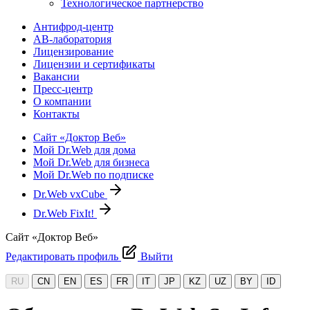
Технологическое партнерство
Антифрод-центр
АВ-лаборатория
Лицензирование
Лицензии и сертификаты
Вакансии
Пресс-центр
О компании
Контакты
Сайт «Доктор Веб»
Мой Dr.Web для дома
Мой Dr.Web для бизнеса
Мой Dr.Web по подписке
Dr.Web vxCube
Dr.Web FixIt!
Сайт «Доктор Веб»
Редактировать профиль
Выйти
RU
CN
EN
ES
FR
IT
JP
KZ
UZ
BY
ID