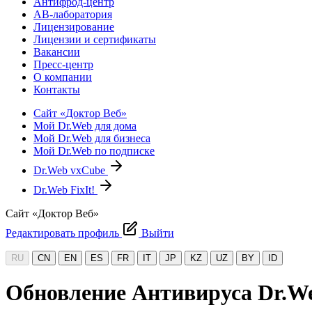
Антифрод-центр
АВ-лаборатория
Лицензирование
Лицензии и сертификаты
Вакансии
Пресс-центр
О компании
Контакты
Сайт «Доктор Веб»
Мой Dr.Web для дома
Мой Dr.Web для бизнеса
Мой Dr.Web по подписке
Dr.Web vxCube
Dr.Web FixIt!
Сайт «Доктор Веб»
Редактировать профиль
Выйти
RU
CN
EN
ES
FR
IT
JP
KZ
UZ
BY
ID
Обновление Антивируса Dr.We