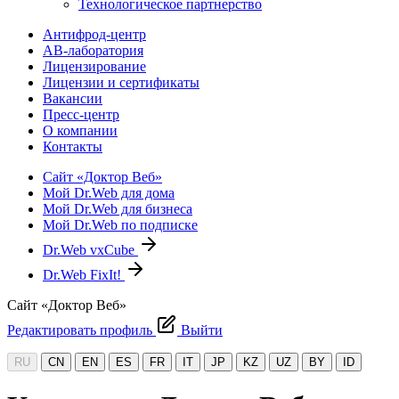
Технологическое партнерство
Антифрод-центр
АВ-лаборатория
Лицензирование
Лицензии и сертификаты
Вакансии
Пресс-центр
О компании
Контакты
Сайт «Доктор Веб»
Мой Dr.Web для дома
Мой Dr.Web для бизнеса
Мой Dr.Web по подписке
Dr.Web vxCube
Dr.Web FixIt!
Сайт «Доктор Веб»
Редактировать профиль
Выйти
RU
CN
EN
ES
FR
IT
JP
KZ
UZ
BY
ID