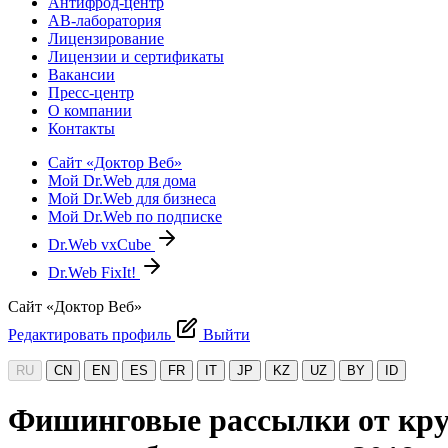
Антифрод-центр
АВ-лаборатория
Лицензирование
Лицензии и сертификаты
Вакансии
Пресс-центр
О компании
Контакты
Сайт «Доктор Веб»
Мой Dr.Web для дома
Мой Dr.Web для бизнеса
Мой Dr.Web по подписке
Dr.Web vxCube
Dr.Web FixIt!
Сайт «Доктор Веб»
Редактировать профиль
Выйти
RU
CN
EN
ES
FR
IT
JP
KZ
UZ
BY
ID
Фишинговые рассылки от кру