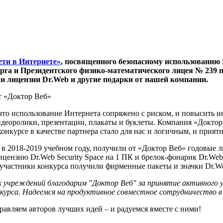
ети в Интернете»
, посвященного безопасному использованию
га и Президентского физико-математического лицея № 239 
ли лицензии Dr.Web и другие подарки от нашей компании.
т «Доктор Веб»
, что использование Интернета сопряжено с риском, и повысить
деоролики, презентации, плакаты и буклеты. Компания «Доктор 
нкурсе в качестве партнера стало для нас и логичным, и прият
 2018-2019 учебном году, получили от «Доктор Веб» годовые ли
ензию Dr.Web Security Space на 1 ПК и брелок-фонарик Dr.Web. 
 участники конкурса получили фирменные пакеты и значки Dr.W
учреждений благодарим "Доктор Веб" за принятие активного у
нкурса. Надеемся на продуктивное совместное сотрудничество в
дравляем авторов лучших идей – и радуемся вместе с ними!