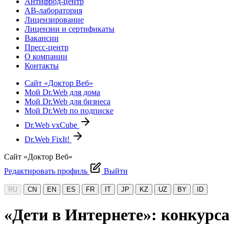
Антифрод-центр
АВ-лаборатория
Лицензирование
Лицензии и сертификаты
Вакансии
Пресс-центр
О компании
Контакты
Сайт «Доктор Веб»
Мой Dr.Web для дома
Мой Dr.Web для бизнеса
Мой Dr.Web по подписке
Dr.Web vxCube
Dr.Web FixIt!
Сайт «Доктор Веб»
Редактировать профиль
Выйти
RU
CN
EN
ES
FR
IT
JP
KZ
UZ
BY
ID
«Дети в Интернете»: конкурс