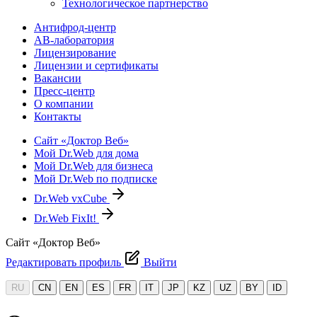
Технологическое партнерство
Антифрод-центр
АВ-лаборатория
Лицензирование
Лицензии и сертификаты
Вакансии
Пресс-центр
О компании
Контакты
Сайт «Доктор Веб»
Мой Dr.Web для дома
Мой Dr.Web для бизнеса
Мой Dr.Web по подписке
Dr.Web vxCube
Dr.Web FixIt!
Сайт «Доктор Веб»
Редактировать профиль
Выйти
RU
CN
EN
ES
FR
IT
JP
KZ
UZ
BY
ID