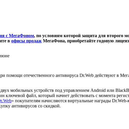
ция с МегаФоном
, по условиям которой защита для второго м
дите в
офисы продаж
МегаФона, приобретайте годовую лицензию
 июне
при помощи отечественного антивируса Dr.Web действуют в Мега
двух мобильных устройств под управлением Android или BlackBe
н ключевой файл, который начнет действовать с момента регист
Dr.Web
» покупателям начисляются виртуальные награды Dr.Web-
упку антивирусов со скидкой.