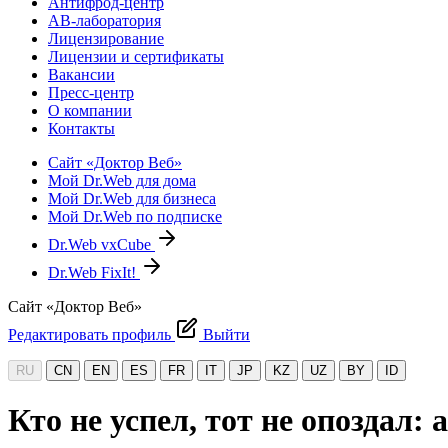
Антифрод-центр
АВ-лаборатория
Лицензирование
Лицензии и сертификаты
Вакансии
Пресс-центр
О компании
Контакты
Сайт «Доктор Веб»
Мой Dr.Web для дома
Мой Dr.Web для бизнеса
Мой Dr.Web по подписке
Dr.Web vxCube
Dr.Web FixIt!
Сайт «Доктор Веб»
Редактировать профиль
Выйти
RU
CN
EN
ES
FR
IT
JP
KZ
UZ
BY
ID
Кто не успел, тот не опоздал