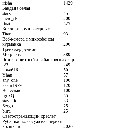
irisha
1429
Бандана белая
starz
45
merc_sk
200
rinat
525
Колонки компьютерные
Titaral
931
Веб-камера с микрофоном
курманка
200
Тренажер ручной
Morpheus
389
Чехол защитный для банковских карт
I23
249
vova616
50
Yhan
57
any_one
100
zzzrrr1979
120
Вячеслав
100
IgrixQ
55
stavkafon
33
Sergo
25
birra
25
Светоотражающий браслет
Рубашка поло мужская черная
kozinka.ru
2020