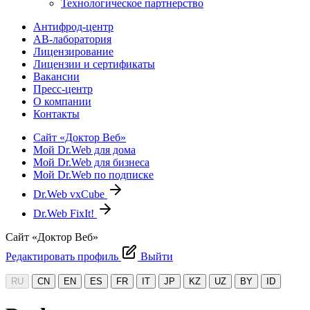
Технологическое партнерство
Антифрод-центр
АВ-лаборатория
Лицензирование
Лицензии и сертификаты
Вакансии
Пресс-центр
О компании
Контакты
Сайт «Доктор Веб»
Мой Dr.Web для дома
Мой Dr.Web для бизнеса
Мой Dr.Web по подписке
Dr.Web vxCube
Dr.Web FixIt!
Сайт «Доктор Веб»
Редактировать профиль
Выйти
RU
CN
EN
ES
FR
IT
JP
KZ
UZ
BY
ID