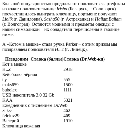
Большой популярностью продолжают пользоваться артефакты
из кожи: пользовательнице
Irisha
(Беларусь, г. Солигорск)
посчастливилось выиграть ключницу, портмоне получают
Liolik
(г. Даниловка),
Sasha50
(г. Астраханка) и
HaliamBaliam
(г. Волгоград). Остаются модными и предметы одежды с
нашей символикой – их обладатели перечислены в таблице
ниже.
А «Котом в мешке» стала ручка Parker – c этим призом мы
поздравляем пользователя
Н...с
(г. Липецк).
Псевдоним
Ставка (баллы)
Ставка (Dr.Web-ки)
Кот в мешке
Н...с
2918
Бейсболка чёрная
tty
555
maks659
1500
bubolex
1111
USB накопитель 3.0 32 Gb
KAA
5321
Ежедневник с тиснением Dr.Web
zitkss
462
fefelov29
469
Валерий
1910
Ключница кожаная