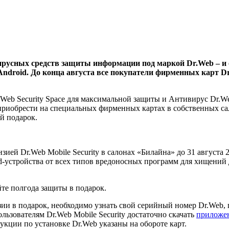
ирусных средств защиты информации под маркой Dr.Web – и 
droid. До конца августа все покупатели фирменных карт Dr.
.Web Security Space для максимальной защиты и Антивирус Dr.W
о приобрести на специальных фирменных картах в собственных са
й подарок.
ией Dr.Web Mobile Security в салонах «Билайна» до 31 августа 
d-устройства от всех типов вредоносных программ для хищений
йте полгода защиты в подарок.
зии в подарок, необходимо узнать свой серийный номер Dr.Web,
ьзователям Dr.Web Mobile Security достаточно скачать
приложен
кции по установке Dr.Web указаны на обороте карт.