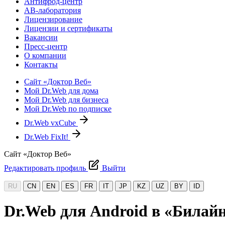
Антифрод-центр
АВ-лаборатория
Лицензирование
Лицензии и сертификаты
Вакансии
Пресс-центр
О компании
Контакты
Сайт «Доктор Веб»
Мой Dr.Web для дома
Мой Dr.Web для бизнеса
Мой Dr.Web по подписке
Dr.Web vxCube
Dr.Web FixIt!
Сайт «Доктор Веб»
Редактировать профиль
Выйти
RU
CN
EN
ES
FR
IT
JP
KZ
UZ
BY
ID
Dr.Web для Android в «Билай