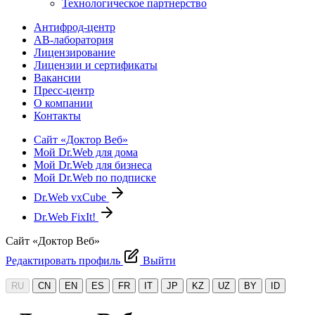
Технологическое партнерство
Антифрод-центр
АВ-лаборатория
Лицензирование
Лицензии и сертификаты
Вакансии
Пресс-центр
О компании
Контакты
Сайт «Доктор Веб»
Мой Dr.Web для дома
Мой Dr.Web для бизнеса
Мой Dr.Web по подписке
Dr.Web vxCube
Dr.Web FixIt!
Сайт «Доктор Веб»
Редактировать профиль
Выйти
RU
CN
EN
ES
FR
IT
JP
KZ
UZ
BY
ID