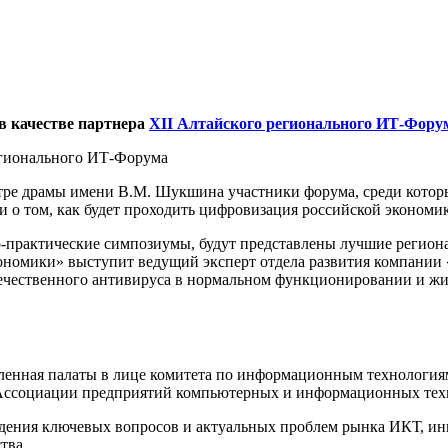
в качестве партнера
XII Алтайского регионального ИТ-Фору
егионального ИТ-Форума
театре драмы имени В.М. Шукшина участники форума, среди котор
и о том, как будет проходить цифровизация российской экономи
-практические симпозиумы, будут представлены лучшие региона
ономики» выступит ведущий эксперт отдела развития компании 
отечественного антивируса в нормальном функционировании и жи
енная палаты в лице комитета по информационным технологиям
и Ассоциации предприятий компьютерных и информационных тех
дения ключевых вопросов и актуальных проблем рынка ИКТ, ин
тва.