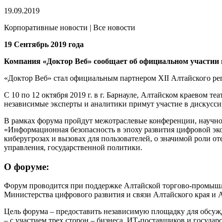
19.09.2019
Корпоративные новости | Все новости
19 Сентябрь 2019 года
Компания «Доктор Веб» сообщает об официальном участии 
«Доктор Веб» стал официальным партнером XII Алтайского р
С 10 по 12 октября 2019 г. в г. Барнауле, Алтайском краевом 
независимые эксперты и аналитики примут участие в дискусси
В рамках форума пройдут межотраслевые конференции, научно
«Информационная безопасность в эпоху развития цифровой эк
киберугрозах и вызовах для пользователей, о значимой роли 
управления, государственной политики.
О форуме:
Форум проводится при поддержке Алтайской торгово-промышл
Министерства цифрового развития и связи Алтайского края 
Цель форума – предоставить независимую площадку для обсуж
– с участием трех сторон – бизнеса, ИТ-поставщиков и государс