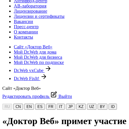
Антифрод-центр
АВ-лаборатория
Лицензирование
Лицензии и сертификаты
Вакансии
Пресс-центр
О компании
Контакты
Сайт «Доктор Веб»
Мой Dr.Web для дома
Мой Dr.Web для бизнеса
Мой Dr.Web по подписке
Dr.Web vxCube
Dr.Web FixIt!
Сайт «Доктор Веб»
Редактировать профиль
Выйти
RU
CN
EN
ES
FR
IT
JP
KZ
UZ
BY
ID
«Доктор Веб» примет участи