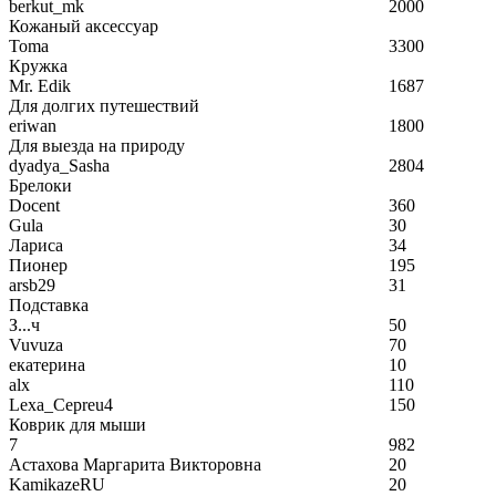
berkut_mk
2000
Кожаный аксессуар
Toma
3300
Кружка
Mr. Edik
1687
Для долгих путешествий
eriwan
1800
Для выезда на природу
dyadya_Sasha
2804
Брелоки
Docent
360
Gula
30
Лариса
34
Пионер
195
arsb29
31
Подставка
З...ч
50
Vuvuza
70
екатерина
10
alx
110
Lexa_Cepreu4
150
Коврик для мыши
7
982
Астахова Маргарита Викторовна
20
KamikazeRU
20