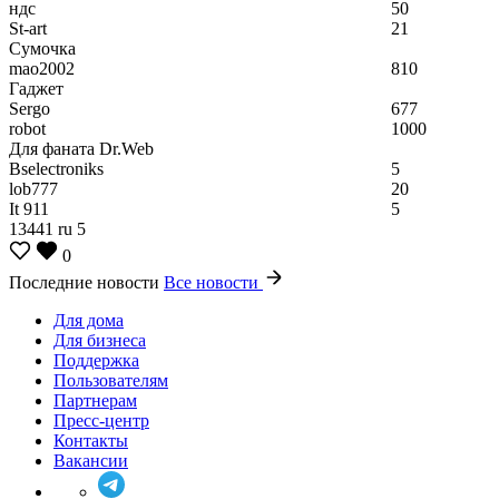
ндс
50
St-art
21
Сумочка
mao2002
810
Гаджет
Sergo
677
robot
1000
Для фаната Dr.Web
Bselectroniks
5
lob777
20
It 911
5
13441
ru
5
0
Последние новости
Все новости
Для дома
Для бизнеса
Поддержка
Пользователям
Партнерам
Пресс-центр
Контакты
Вакансии