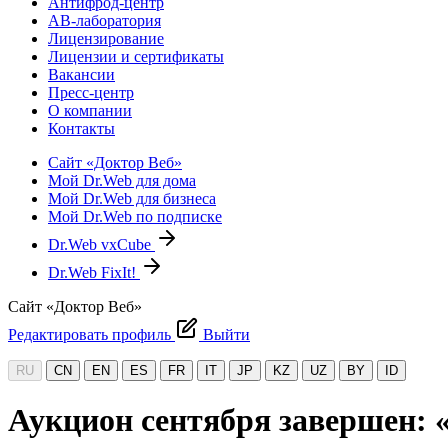
Антифрод-центр
АВ-лаборатория
Лицензирование
Лицензии и сертификаты
Вакансии
Пресс-центр
О компании
Контакты
Сайт «Доктор Веб»
Мой Dr.Web для дома
Мой Dr.Web для бизнеса
Мой Dr.Web по подписке
Dr.Web vxCube
Dr.Web FixIt!
Сайт «Доктор Веб»
Редактировать профиль
Выйти
RU
CN
EN
ES
FR
IT
JP
KZ
UZ
BY
ID
Аукцион сентября завершен: 