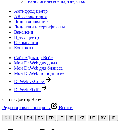
Технологическое партнерство
Антифрод-центр
АВ-лаборатория
Лицензирование
Лицензии и сертификаты
Вакансии
Пресс-центр
О компании
Контакты
Сайт «Доктор Веб»
Мой Dr.Web для дома
Мой Dr.Web для бизнеса
Мой Dr.Web по подписке
Dr.Web vxCube
Dr.Web FixIt!
Сайт «Доктор Веб»
Редактировать профиль
Выйти
RU
CN
EN
ES
FR
IT
JP
KZ
UZ
BY
ID