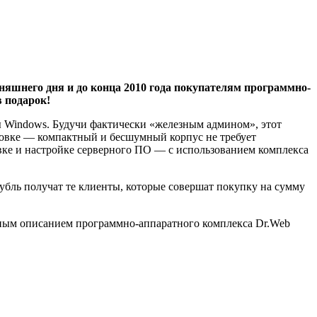
няшнего дня и до конца 2010 года покупателям программно-
в подарок!
ры Windows. Будучи фактически «железным админом», этот
новке — компактный и бесшумный корпус не требует
овке и настройке серверного ПО — с использованием комплекса
рубль получат те клиенты, которые совершат покупку на сумму
бным описанием программно-аппаратного комплекса Dr.Web