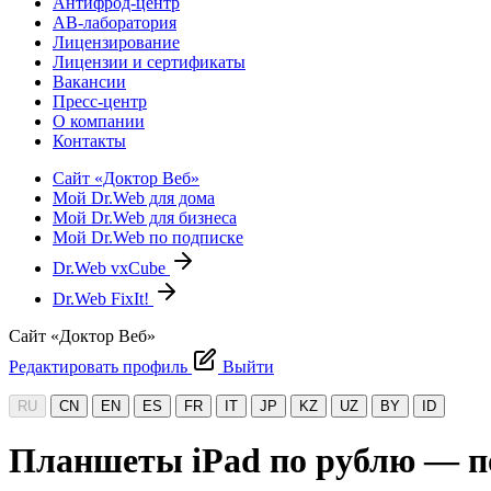
Антифрод-центр
АВ-лаборатория
Лицензирование
Лицензии и сертификаты
Вакансии
Пресс-центр
О компании
Контакты
Сайт «Доктор Веб»
Мой Dr.Web для дома
Мой Dr.Web для бизнеса
Мой Dr.Web по подписке
Dr.Web vxCube
Dr.Web FixIt!
Сайт «Доктор Веб»
Редактировать профиль
Выйти
RU
CN
EN
ES
FR
IT
JP
KZ
UZ
BY
ID
Планшеты iPad по рублю — по