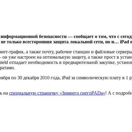
информационной безопасности — сообщает о том, что с сегод
 не только всесторонняя защита локальной сети, но и… iPad 
ернет-трафик, а также почту, рабочие станции и файловые серве
он уже настроен на оптимальную защиту, а также прост в уста
ield отпадает необходимость в предварительной закупке, устан
ратами.
бря по 30 декабря 2010 года, iPad за символическую плату в 1 
ть на
специальную страничку «Зимнего снегоPADа»
! А с подро