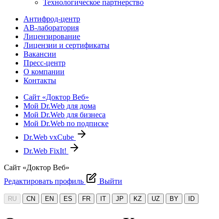
Технологическое партнерство
Антифрод-центр
АВ-лаборатория
Лицензирование
Лицензии и сертификаты
Вакансии
Пресс-центр
О компании
Контакты
Сайт «Доктор Веб»
Мой Dr.Web для дома
Мой Dr.Web для бизнеса
Мой Dr.Web по подписке
Dr.Web vxCube
Dr.Web FixIt!
Сайт «Доктор Веб»
Редактировать профиль
Выйти
RU
CN
EN
ES
FR
IT
JP
KZ
UZ
BY
ID