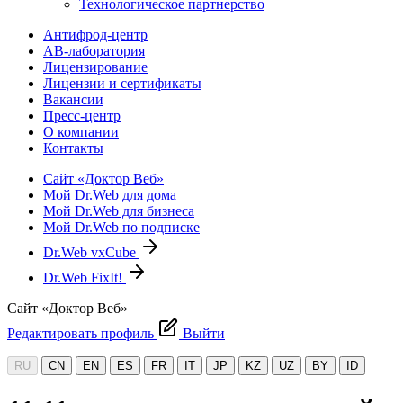
Технологическое партнерство
Антифрод-центр
АВ-лаборатория
Лицензирование
Лицензии и сертификаты
Вакансии
Пресс-центр
О компании
Контакты
Сайт «Доктор Веб»
Мой Dr.Web для дома
Мой Dr.Web для бизнеса
Мой Dr.Web по подписке
Dr.Web vxCube
Dr.Web FixIt!
Сайт «Доктор Веб»
Редактировать профиль
Выйти
RU
CN
EN
ES
FR
IT
JP
KZ
UZ
BY
ID