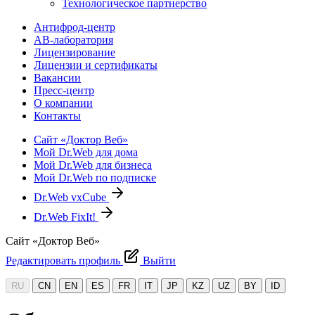
Технологическое партнерство
Антифрод-центр
АВ-лаборатория
Лицензирование
Лицензии и сертификаты
Вакансии
Пресс-центр
О компании
Контакты
Сайт «Доктор Веб»
Мой Dr.Web для дома
Мой Dr.Web для бизнеса
Мой Dr.Web по подписке
Dr.Web vxCube
Dr.Web FixIt!
Сайт «Доктор Веб»
Редактировать профиль
Выйти
RU
CN
EN
ES
FR
IT
JP
KZ
UZ
BY
ID