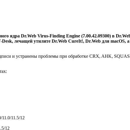
о ядра Dr.Web Virus-Finding Engine (7.00.42.09300) в Dr.We
 AV-Desk, лечащей утилите Dr.Web CureIt!, Dr.Web для macOS
подписи и устранены проблемы при обработке CRX, AHK, SQ
тах:
11.0/11.5/12
.5/12