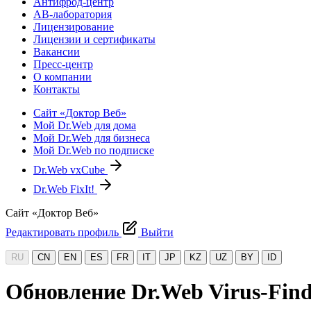
Антифрод-центр
АВ-лаборатория
Лицензирование
Лицензии и сертификаты
Вакансии
Пресс-центр
О компании
Контакты
Сайт «Доктор Веб»
Мой Dr.Web для дома
Мой Dr.Web для бизнеса
Мой Dr.Web по подписке
Dr.Web vxCube
Dr.Web FixIt!
Сайт «Доктор Веб»
Редактировать профиль
Выйти
RU
CN
EN
ES
FR
IT
JP
KZ
UZ
BY
ID
Обновление Dr.Web Virus-Find