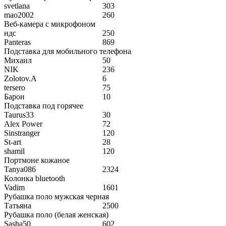
svetlana
303
mao2002
260
Веб-камера с микрофоном
ндс
250
Panteras
869
Подставка для мобильного телефона
Михаил
50
NIK
236
Zolotov.A
6
tersero
75
Барон
10
Подставка под горячее
Taurus33
30
Alex Power
72
Sinstranger
120
St-art
28
shamil
120
Портмоне кожаное
Tanya086
2324
Колонка bluetooth
Vadim
1601
Рубашка поло мужская черная
Татьяна
2500
Рубашка поло (белая женская)
Sasha50
602