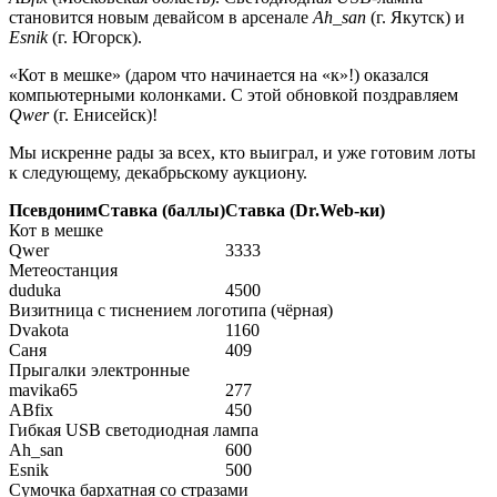
становится новым девайсом в арсенале
Ah_san
(г. Якутск) и
Esnik
(г. Югорск).
«Кот в мешке» (даром что начинается на «к»!) оказался
компьютерными колонками. С этой обновкой поздравляем
Qwer
(г. Енисейск)!
Мы искренне рады за всех, кто выиграл, и уже готовим лоты
к следующему, декабрьскому аукциону.
Псевдоним
Ставка (баллы)
Ставка (Dr.Web-ки)
Кот в мешке
Qwer
3333
Метеостанция
duduka
4500
Визитница с тиснением логотипа (чёрная)
Dvakota
1160
Саня
409
Прыгалки электронные
mavika65
277
ABfix
450
Гибкая USB светодиодная лампа
Ah_san
600
Esnik
500
Сумочка бархатная со стразами