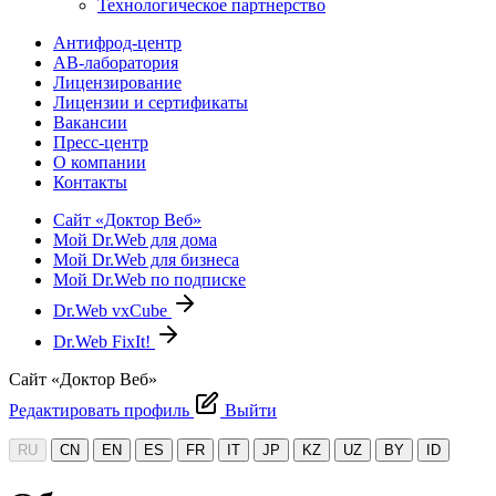
Технологическое партнерство
Антифрод-центр
АВ-лаборатория
Лицензирование
Лицензии и сертификаты
Вакансии
Пресс-центр
О компании
Контакты
Сайт «Доктор Веб»
Мой Dr.Web для дома
Мой Dr.Web для бизнеса
Мой Dr.Web по подписке
Dr.Web vxCube
Dr.Web FixIt!
Сайт «Доктор Веб»
Редактировать профиль
Выйти
RU
CN
EN
ES
FR
IT
JP
KZ
UZ
BY
ID