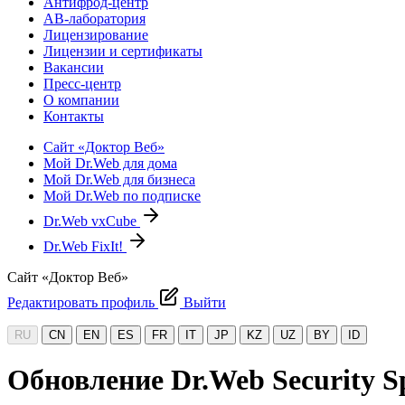
Антифрод-центр
АВ-лаборатория
Лицензирование
Лицензии и сертификаты
Вакансии
Пресс-центр
О компании
Контакты
Сайт «Доктор Веб»
Мой Dr.Web для дома
Мой Dr.Web для бизнеса
Мой Dr.Web по подписке
Dr.Web vxCube
Dr.Web FixIt!
Сайт «Доктор Веб»
Редактировать профиль
Выйти
RU
CN
EN
ES
FR
IT
JP
KZ
UZ
BY
ID
Обновление Dr.Web Security Sp