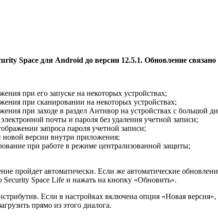
rity Space для Android до версии 12.5.1. Обновление связа
ения при его запуске на некоторых устройствах;
жения при сканировании на некоторых устройствах;
ения при заходе в раздел Антивор на устройствах с большой ди
электронной почты и пароля без удаления учетной записи;
ображении запроса пароля учетной записи;
и новой версии внутри приложения;
рование при работе в режиме централизованной защиты;
ление пройдет автоматически. Если же автоматические обновления
 Security Space Life и нажать на кнопку «Обновить».
стрибутив. Если в настройках включена опция «Новая версия»,
агрузить прямо из этого диалога.