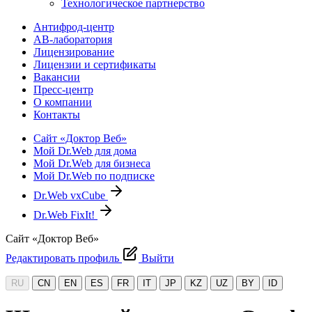
Технологическое партнерство
Антифрод-центр
АВ-лаборатория
Лицензирование
Лицензии и сертификаты
Вакансии
Пресс-центр
О компании
Контакты
Сайт «Доктор Веб»
Мой Dr.Web для дома
Мой Dr.Web для бизнеса
Мой Dr.Web по подписке
Dr.Web vxCube
Dr.Web FixIt!
Сайт «Доктор Веб»
Редактировать профиль
Выйти
RU
CN
EN
ES
FR
IT
JP
KZ
UZ
BY
ID