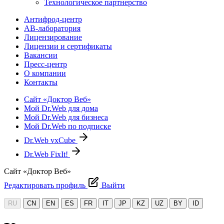
Технологическое партнерство
Антифрод-центр
АВ-лаборатория
Лицензирование
Лицензии и сертификаты
Вакансии
Пресс-центр
О компании
Контакты
Сайт «Доктор Веб»
Мой Dr.Web для дома
Мой Dr.Web для бизнеса
Мой Dr.Web по подписке
Dr.Web vxCube
Dr.Web FixIt!
Сайт «Доктор Веб»
Редактировать профиль
Выйти
RU
CN
EN
ES
FR
IT
JP
KZ
UZ
BY
ID