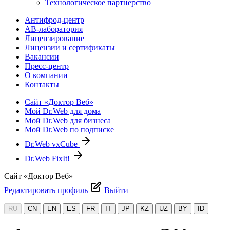
Технологическое партнерство
Антифрод-центр
АВ-лаборатория
Лицензирование
Лицензии и сертификаты
Вакансии
Пресс-центр
О компании
Контакты
Сайт «Доктор Веб»
Мой Dr.Web для дома
Мой Dr.Web для бизнеса
Мой Dr.Web по подписке
Dr.Web vxCube
Dr.Web FixIt!
Сайт «Доктор Веб»
Редактировать профиль
Выйти
RU
CN
EN
ES
FR
IT
JP
KZ
UZ
BY
ID