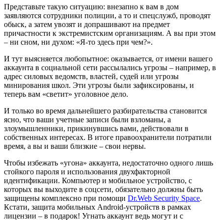
Представьте такую ситуацию: внезапно к вам в дом
заявляются сотрудники полиции, а то и спецслужб, проводят
обыск, а затем увозят и допрашивают на предмет
причастности к экстремистским организациям. А вы при этом
– ни сном, ни духом: «Я-то здесь при чем?».
И тут выясняется любопытное: оказывается, от имени вашего
аккаунта в социальной сети рассылались угрозы – например, в
адрес силовых ведомств, властей, судей или угрозы
минирования школ. Эти угрозы были зафиксированы, и
теперь вам «светит» уголовное дело.
И только во время дальнейшего разбирательства становится
ясно, что ваши учетные записи были взломаны, а
злоумышленники, прикинувшись вами, действовали в
собственных интересах. В итоге правоохранители потратили
время, а вы и ваши близкие – свои нервы.
Чтобы избежать «угона» аккаунта, недостаточно одного лишь
стойкого пароля и использования двухфакторной
идентификации. Компьютер и мобильное устройство, с
которых вы выходите в соцсети, обязательно должны быть
защищены комплексно при помощи
Dr.Web Security Space
.
Кстати, защита мобильных Android-устройств в рамках
лицензии – в подарок! Угнать аккаунт ведь могут и с