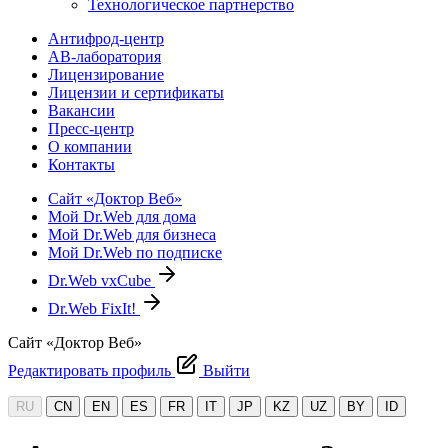
Технологическое партнерство
Антифрод-центр
АВ-лаборатория
Лицензирование
Лицензии и сертификаты
Вакансии
Пресс-центр
О компании
Контакты
Сайт «Доктор Веб»
Мой Dr.Web для дома
Мой Dr.Web для бизнеса
Мой Dr.Web по подписке
Dr.Web vxCube
Dr.Web FixIt!
Сайт «Доктор Веб»
Редактировать профиль
Выйти
RU
CN
EN
ES
FR
IT
JP
KZ
UZ
BY
ID