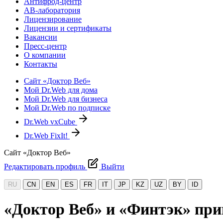
Антифрод-центр
АВ-лаборатория
Лицензирование
Лицензии и сертификаты
Вакансии
Пресс-центр
О компании
Контакты
Сайт «Доктор Веб»
Мой Dr.Web для дома
Мой Dr.Web для бизнеса
Мой Dr.Web по подписке
Dr.Web vxCube
Dr.Web FixIt!
Сайт «Доктор Веб»
Редактировать профиль
Выйти
RU
CN
EN
ES
FR
IT
JP
KZ
UZ
BY
ID
«Доктор Веб» и «Финтэк» при