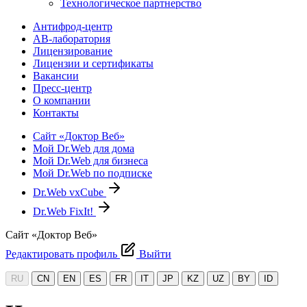
Технологическое партнерство
Антифрод-центр
АВ-лаборатория
Лицензирование
Лицензии и сертификаты
Вакансии
Пресс-центр
О компании
Контакты
Сайт «Доктор Веб»
Мой Dr.Web для дома
Мой Dr.Web для бизнеса
Мой Dr.Web по подписке
Dr.Web vxCube
Dr.Web FixIt!
Сайт «Доктор Веб»
Редактировать профиль
Выйти
RU
CN
EN
ES
FR
IT
JP
KZ
UZ
BY
ID