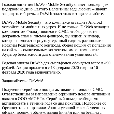
Годовая лицензия Dr.Web Mobile Security станет подходящим
подарком ко Дню Святого Валентина: ведь любить – значит
защищать и беречь, а Dr.Web знает толк в защите и заботе.
Dr.Web Mobile Security – это комплексная защита Android-
устройств от мобильных угроз. И не только: Dr.Web оснащен
компонентом Фильтр звонков и СМС, чтобы до вас не
добрались спам и письма фишеров, функцией Антивор,
которая помогает вернуть утерянный гаджет, располагает
модулем Родительского контроля, оберегающим от попадания
на сайты с сомнительным контентом, имеет компонент
Аудитор безопасности для отслеживания уязвимостей.
Годовая защита Dr.Web для смартфонов обойдется всего в 490
рублей. Акция продлится с 13 февраля 2020 года по 16
февраля 2020 года включительно.
Защищайтесь с Dr.Web!
Получение серийного номера активации - только в СМС.
Ответственным за направление серийного номера активации
является ООО «МОНТ». Серийный номер необходимо
активировать в течение года со дня покупки. Подробнее об
Организаторе и правилах Акции уточняйте в собственных
офисах продаж и обслуживания Билайн или на beeline.ru