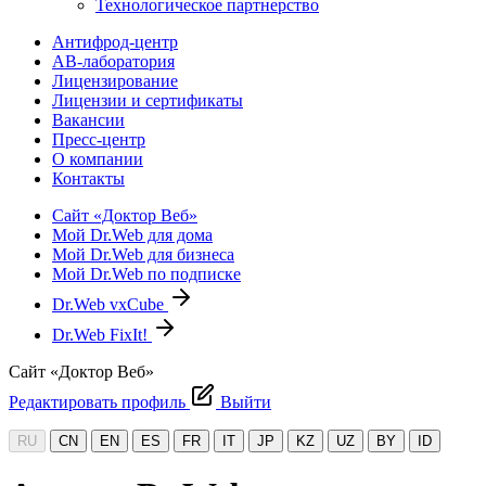
Технологическое партнерство
Антифрод-центр
АВ-лаборатория
Лицензирование
Лицензии и сертификаты
Вакансии
Пресс-центр
О компании
Контакты
Сайт «Доктор Веб»
Мой Dr.Web для дома
Мой Dr.Web для бизнеса
Мой Dr.Web по подписке
Dr.Web vxCube
Dr.Web FixIt!
Сайт «Доктор Веб»
Редактировать профиль
Выйти
RU
CN
EN
ES
FR
IT
JP
KZ
UZ
BY
ID