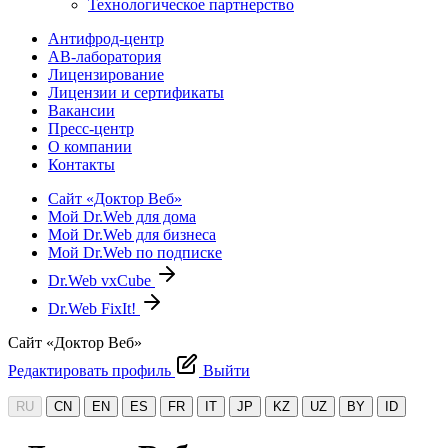
Технологическое партнерство
Антифрод-центр
АВ-лаборатория
Лицензирование
Лицензии и сертификаты
Вакансии
Пресс-центр
О компании
Контакты
Сайт «Доктор Веб»
Мой Dr.Web для дома
Мой Dr.Web для бизнеса
Мой Dr.Web по подписке
Dr.Web vxCube
Dr.Web FixIt!
Сайт «Доктор Веб»
Редактировать профиль
Выйти
RU
CN
EN
ES
FR
IT
JP
KZ
UZ
BY
ID