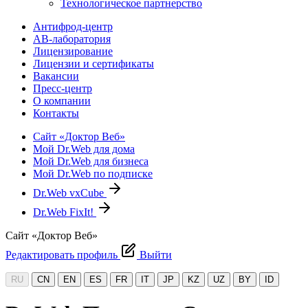
Технологическое партнерство
Антифрод-центр
АВ-лаборатория
Лицензирование
Лицензии и сертификаты
Вакансии
Пресс-центр
О компании
Контакты
Сайт «Доктор Веб»
Мой Dr.Web для дома
Мой Dr.Web для бизнеса
Мой Dr.Web по подписке
Dr.Web vxCube
Dr.Web FixIt!
Сайт «Доктор Веб»
Редактировать профиль
Выйти
RU
CN
EN
ES
FR
IT
JP
KZ
UZ
BY
ID