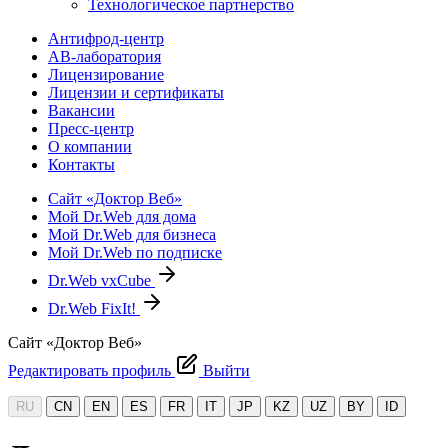
Технологическое партнерство
Антифрод-центр
АВ-лаборатория
Лицензирование
Лицензии и сертификаты
Вакансии
Пресс-центр
О компании
Контакты
Сайт «Доктор Веб»
Мой Dr.Web для дома
Мой Dr.Web для бизнеса
Мой Dr.Web по подписке
Dr.Web vxCube
Dr.Web FixIt!
Сайт «Доктор Веб»
Редактировать профиль
Выйти
RU
CN
EN
ES
FR
IT
JP
KZ
UZ
BY
ID