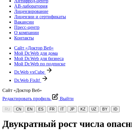
Антифрод-центр
АВ-лаборатория
Лицензирование
Лицензии и сертификаты
Вакансии
Пресс-центр
О компании
Контакты
Сайт «Доктор Веб»
Мой Dr.Web для дома
Мой Dr.Web для бизнеса
Мой Dr.Web по подписке
Dr.Web vxCube
Dr.Web FixIt!
Сайт «Доктор Веб»
Редактировать профиль
Выйти
RU
CN
EN
ES
FR
IT
JP
KZ
UZ
BY
ID
Двукратный рост числа опасны