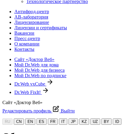
Технологическое партнерство
Антифрод-центр
АВ-лаборатория
Лицензирование
Лицензии и сертификаты
Вакансии
Пресс-центр
О компании
Контакты
Сайт «Доктор Веб»
Мой Dr.Web для дома
Мой Dr.Web для бизнеса
Мой Dr.Web по подписке
Dr.Web vxCube
Dr.Web FixIt!
Сайт «Доктор Веб»
Редактировать профиль
Выйти
RU
CN
EN
ES
FR
IT
JP
KZ
UZ
BY
ID