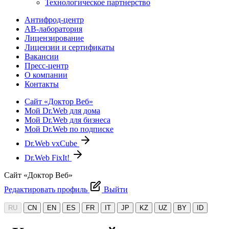
Технологическое партнерство
Антифрод-центр
АВ-лаборатория
Лицензирование
Лицензии и сертификаты
Вакансии
Пресс-центр
О компании
Контакты
Сайт «Доктор Веб»
Мой Dr.Web для дома
Мой Dr.Web для бизнеса
Мой Dr.Web по подписке
Dr.Web vxCube
Dr.Web FixIt!
Сайт «Доктор Веб»
Редактировать профиль
Выйти
RU
CN
EN
ES
FR
IT
JP
KZ
UZ
BY
ID