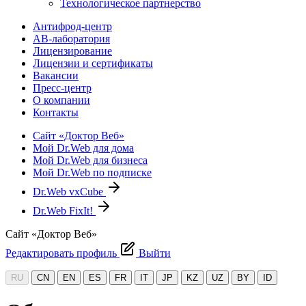
Технологическое партнерство
Антифрод-центр
АВ-лаборатория
Лицензирование
Лицензии и сертификаты
Вакансии
Пресс-центр
О компании
Контакты
Сайт «Доктор Веб»
Мой Dr.Web для дома
Мой Dr.Web для бизнеса
Мой Dr.Web по подписке
Dr.Web vxCube
Dr.Web FixIt!
Сайт «Доктор Веб»
Редактировать профиль
Выйти
RU
CN
EN
ES
FR
IT
JP
KZ
UZ
BY
ID