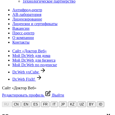
Технологическое партнерство
Антифрод-центр
АВ-лаборатория
Лицензирование
Лицензии и сертификаты
Вакансии
Пресс-центр
О компании
Контакты
Сайт «Доктор Веб»
Мой Dr.Web для дома
Мой Dr.Web для бизнеса
Мой Dr.Web по подписке
Dr.Web vxCube
Dr.Web FixIt!
Сайт «Доктор Веб»
Редактировать профиль
Выйти
RU
CN
EN
ES
FR
IT
JP
KZ
UZ
BY
ID