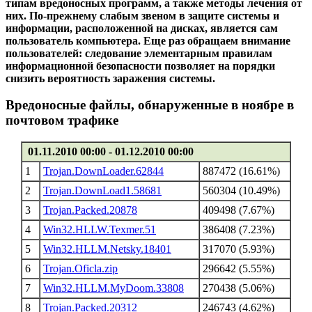
типам вредоносных программ, а также методы лечения от
них. По-прежнему слабым звеном в защите системы и
информации, расположенной на дисках, является сам
пользователь компьютера. Еще раз обращаем внимание
пользователей: следование элементарным правилам
информационной безопасности позволяет на порядки
снизить вероятность заражения системы.
Вредоносные файлы, обнаруженные в ноябре в
почтовом трафике
01.11.2010 00:00 - 01.12.2010 00:00
1
Trojan.DownLoader.62844
887472 (16.61%)
2
Trojan.DownLoad1.58681
560304 (10.49%)
3
Trojan.Packed.20878
409498 (7.67%)
4
Win32.HLLW.Texmer.51
386408 (7.23%)
5
Win32.HLLM.Netsky.18401
317070 (5.93%)
6
Trojan.Oficla.zip
296642 (5.55%)
7
Win32.HLLM.MyDoom.33808
270438 (5.06%)
8
Trojan.Packed.20312
246743 (4.62%)