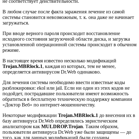
не соответствует действительности.
В любом случае после факта заражения лечение из самой
системы становится невозможным, т. к. она даже не начинает
загружаться.
При вводе верного пароля происходит восстановление
исходного состояния загрузочной области диска, и загрузка
установленной операционной системы происходит в обычном
режиме.
В настоящее время известно несколько модификаций
Trojan.MBRlock.1
, каждая из которых, тем не менее,
определяется антивирусом Dr.Web одинаково.
Для лечения системы необходимо ввести известные коды
разблокировки: ekol или jail. Если ни один из этих кодов не
подойдет, пострадавшие пользователи имеют возможность
обратиться в бесплатную техническую поддержку компании
«Доктор Веб» по интернет-мошенничеству.
Некоторые модификации
Trojan.MBRlock.1
до внесения их в
базу антивируса Dr.Web определялись эвристическим
анализатором как
MULDROP.Trojan
. Таким образом,
пользователи антивируса Dr.Web уже были защищены — до
того, как для данных модификаций были созданы