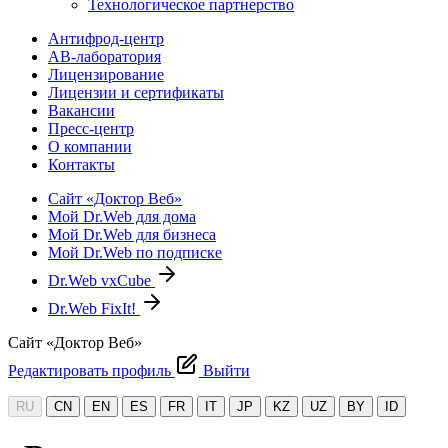
Технологическое партнерство
Антифрод-центр
АВ-лаборатория
Лицензирование
Лицензии и сертификаты
Вакансии
Пресс-центр
О компании
Контакты
Сайт «Доктор Веб»
Мой Dr.Web для дома
Мой Dr.Web для бизнеса
Мой Dr.Web по подписке
Dr.Web vxCube
Dr.Web FixIt!
Сайт «Доктор Веб»
Редактировать профиль
Выйти
RU
CN
EN
ES
FR
IT
JP
KZ
UZ
BY
ID