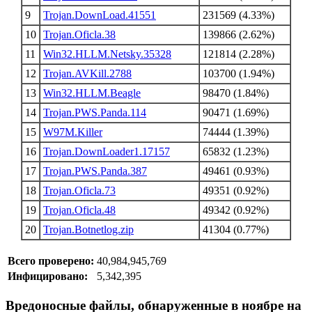
9
Trojan.DownLoad.41551
231569 (4.33%)
10
Trojan.Oficla.38
139866 (2.62%)
11
Win32.HLLM.Netsky.35328
121814 (2.28%)
12
Trojan.AVKill.2788
103700 (1.94%)
13
Win32.HLLM.Beagle
98470 (1.84%)
14
Trojan.PWS.Panda.114
90471 (1.69%)
15
W97M.Killer
74444 (1.39%)
16
Trojan.DownLoader1.17157
65832 (1.23%)
17
Trojan.PWS.Panda.387
49461 (0.93%)
18
Trojan.Oficla.73
49351 (0.92%)
19
Trojan.Oficla.48
49342 (0.92%)
20
Trojan.Botnetlog.zip
41304 (0.77%)
Всего проверено:
40,984,945,769
Инфицировано:
5,342,395
Вредоносные файлы, обнаруженные в ноябре на