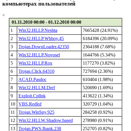
компьютерах пользователей
<
01.11.2010 00:00 - 01.12.2010 00:00
1
Win32.HLLP.Neshta
7665428 (24.91%)
2
Win32.HLLP.Whboy.45
6184396 (20.09%)
3
Trojan.DownLoader.42350
2364188 (7.68%)
4
Win32.HLLP.Novosel
1644766 (5.34%)
5
Win32.HLLP.Rox
1177270 (3.82%)
6
Trojan.Click.64310
727694 (2.36%)
7
ACAD.Pasdoc
610404 (1.98%)
8
Win32.HLLM.Dref
520690 (1.69%)
9
Exploit.Cpllnk
413622 (1.34%)
10
VBS.Redlof
320729 (1.04%)
11
Trojan.WinSpy.925
284258 (0.92%)
12
Win32.HLLW.Shadow.based
278980 (0.91%)
13
Trojan.PWS.Ibank.238
252705 (0.82%)