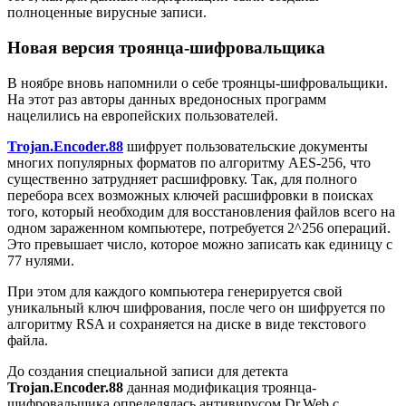
полноценные вирусные записи.
Новая версия троянца-шифровальщика
В ноябре вновь напомнили о себе троянцы-шифровальщики.
На этот раз авторы данных вредоносных программ
нацелились на европейских пользователей.
Trojan.Encoder.88
шифрует пользовательские документы
многих популярных форматов по алгоритму AES-256, что
существенно затрудняет расшифровку. Так, для полного
перебора всех возможных ключей расшифровки в поисках
того, который необходим для восстановления файлов всего на
одном зараженном компьютере, потребуется 2^256 операций.
Это превышает число, которое можно записать как единицу с
77 нулями.
При этом для каждого компьютера генерируется свой
уникальный ключ шифрования, после чего он шифруется по
алгоритму RSA и сохраняется на диске в виде текстового
файла.
До создания специальной записи для детекта
Trojan.Encoder.88
данная модификация троянца-
шифровальщика определялась антивирусом Dr.Web с