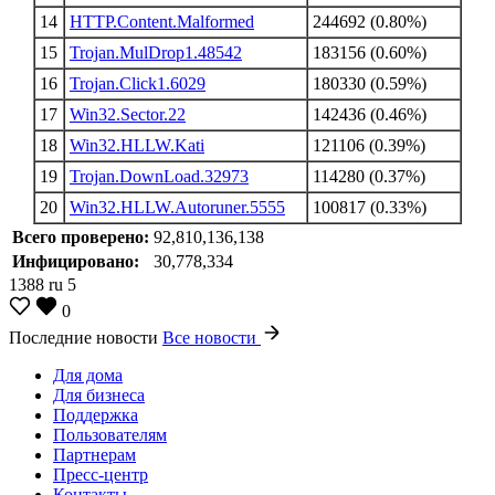
14
HTTP.Content.Malformed
244692 (0.80%)
15
Trojan.MulDrop1.48542
183156 (0.60%)
16
Trojan.Click1.6029
180330 (0.59%)
17
Win32.Sector.22
142436 (0.46%)
18
Win32.HLLW.Kati
121106 (0.39%)
19
Trojan.DownLoad.32973
114280 (0.37%)
20
Win32.HLLW.Autoruner.5555
100817 (0.33%)
Всего проверено:
92,810,136,138
Инфицировано:
30,778,334
1388
ru
5
0
Последние новости
Все новости
Для дома
Для бизнеса
Поддержка
Пользователям
Партнерам
Пресс-центр
Контакты