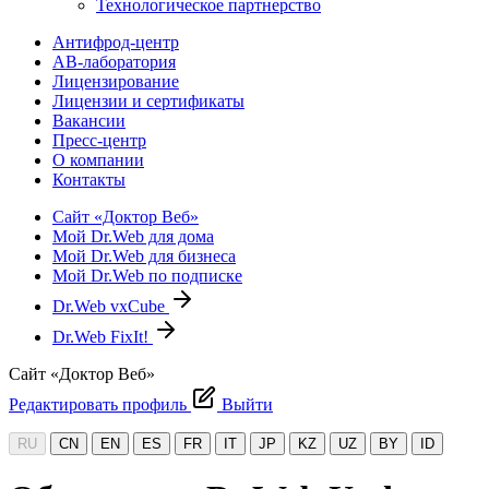
Технологическое партнерство
Антифрод-центр
АВ-лаборатория
Лицензирование
Лицензии и сертификаты
Вакансии
Пресс-центр
О компании
Контакты
Сайт «Доктор Веб»
Мой Dr.Web для дома
Мой Dr.Web для бизнеса
Мой Dr.Web по подписке
Dr.Web vxCube
Dr.Web FixIt!
Сайт «Доктор Веб»
Редактировать профиль
Выйти
RU
CN
EN
ES
FR
IT
JP
KZ
UZ
BY
ID