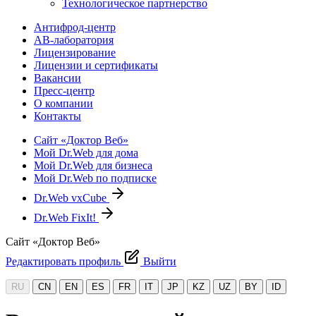
Технологическое партнерство
Антифрод-центр
АВ-лаборатория
Лицензирование
Лицензии и сертификаты
Вакансии
Пресс-центр
О компании
Контакты
Сайт «Доктор Веб»
Мой Dr.Web для дома
Мой Dr.Web для бизнеса
Мой Dr.Web по подписке
Dr.Web vxCube
Dr.Web FixIt!
Сайт «Доктор Веб»
Редактировать профиль
Выйти
RU
CN
EN
ES
FR
IT
JP
KZ
UZ
BY
ID