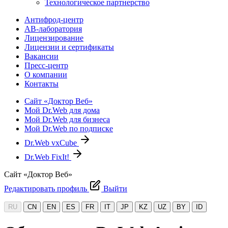
Технологическое партнерство
Антифрод-центр
АВ-лаборатория
Лицензирование
Лицензии и сертификаты
Вакансии
Пресс-центр
О компании
Контакты
Сайт «Доктор Веб»
Мой Dr.Web для дома
Мой Dr.Web для бизнеса
Мой Dr.Web по подписке
Dr.Web vxCube
Dr.Web FixIt!
Сайт «Доктор Веб»
Редактировать профиль
Выйти
RU
CN
EN
ES
FR
IT
JP
KZ
UZ
BY
ID