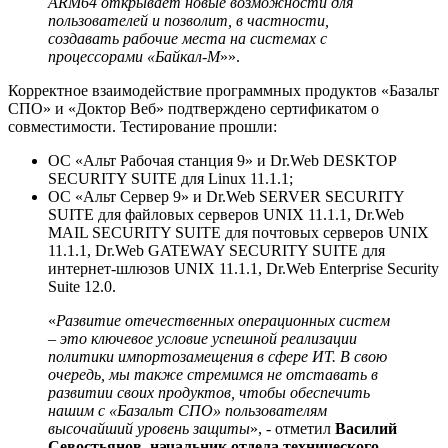
ARM64 открывает новые возможности для
пользователей и позволит, в частности,
создавать рабочие места на системах с
процессорами «Байкал-М
»».
Корректное взаимодействие программных продуктов «Базальт
СПО» и «Доктор Веб» подтверждено сертификатом о
совместимости. Тестирование прошли:
ОС «Альт Рабочая станция 9» и Dr.Web DESKTOP
SECURITY SUITE для Linux 11.1.1;
ОС «Альт Сервер 9» и Dr.Web SERVER SECURITY
SUITE для файловых серверов UNIX 11.1.1, Dr.Web
MAIL SECURITY SUITE для почтовых серверов UNIX
11.1.1, Dr.Web GATEWAY SECURITY SUITE для
интернет-шлюзов UNIX 11.1.1, Dr.Web Enterprise Security
Suite 12.0.
«
Развитие отечественных операционных систем
– это ключевое условие успешной реализации
политики импортозамещения в сфере ИТ. В свою
очередь, мы также стремимся не отставать в
развитии своих продуктов, чтобы обеспечить
нашим с «Базальт СПО» пользователям
высочайший уровень защиты
», - отметил
Василий
Севостьянов, начальник отдела технического