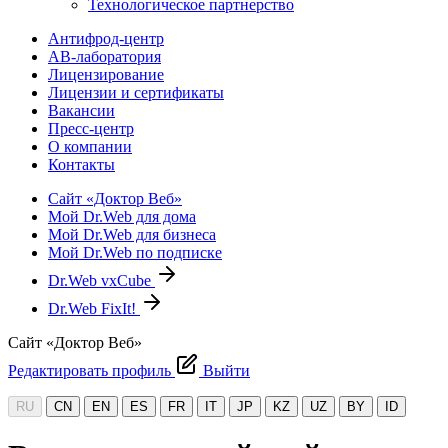
Технологическое партнерство
Антифрод-центр
АВ-лаборатория
Лицензирование
Лицензии и сертификаты
Вакансии
Пресс-центр
О компании
Контакты
Сайт «Доктор Веб»
Мой Dr.Web для дома
Мой Dr.Web для бизнеса
Мой Dr.Web по подписке
Dr.Web vxCube
Dr.Web FixIt!
Сайт «Доктор Веб»
Редактировать профиль
Выйти
RU
CN
EN
ES
FR
IT
JP
KZ
UZ
BY
ID