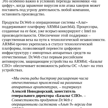
Это особенно важно в условиях перехода экономики «на
цифру», когда заражение вирусом или атака хакеров может
поставить под угрозу деятельность любой компании,
остановить производство.
Продукты Dr.Web и операционные системы «Альт»
поддерживают платформу ARM64 (aarch64). Процессоры,
созданные на ее базе, уже всерьез конкурируют с Intel по
производительности. Обеспечение этой поддержки –
существенная веха на пути к технологической независимости.
ARM64 прочно укрепилась в статусе технологической
платформы, позволяющей перевести цифровую
инфраструктуру с импортных аппаратных средств на
отечественные. Dr.Web стал первым российским
антивирусом, защищающим устройства на ARM64; «Базальт
СПО» обеспечивает возможность работы ОС «Альт» на этих
устройствах.
«
Мы очень рады быстрому расширению числа
отечественных приложений на различных
аппаратных архитектурах
, – подчеркнул
Алексей Новодворский, заместитель
генерального директора «Базальт СПО»
. –
Совместимость продуктов Dr.Web с
операционными системами «Альт 9» версии для