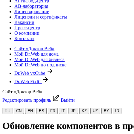
Антифрод-центр
АВ-лаборатория
Лицензирование
Лицензии и сертификаты
Вакансии
Пресс-центр
О компании
Контакты
Сайт «Доктор Веб»
Мой Dr.Web для дома
Мой Dr.Web для бизнеса
Мой Dr.Web по подписке
Dr.Web vxCube
Dr.Web FixIt!
Сайт «Доктор Веб»
Редактировать профиль
Выйти
RU
CN
EN
ES
FR
IT
JP
KZ
UZ
BY
ID
Обновление компонентов в пр