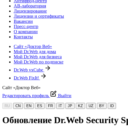
Антифрод-центр
АВ-лаборатория
Лицензирование
Лицензии и сертификаты
Вакансии
Пресс-центр
О компании
Контакты
Сайт «Доктор Веб»
Мой Dr.Web для дома
Мой Dr.Web для бизнеса
Мой Dr.Web по подписке
Dr.Web vxCube
Dr.Web FixIt!
Сайт «Доктор Веб»
Редактировать профиль
Выйти
RU
CN
EN
ES
FR
IT
JP
KZ
UZ
BY
ID
Обновление Dr.Web Security Sp