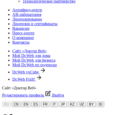
Технологическое партнерство
Антифрод-центр
АВ-лаборатория
Лицензирование
Лицензии и сертификаты
Вакансии
Пресс-центр
О компании
Контакты
Сайт «Доктор Веб»
Мой Dr.Web для дома
Мой Dr.Web для бизнеса
Мой Dr.Web по подписке
Dr.Web vxCube
Dr.Web FixIt!
Сайт «Доктор Веб»
Редактировать профиль
Выйти
RU
CN
EN
ES
FR
IT
JP
KZ
UZ
BY
ID