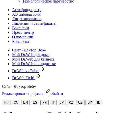
Технологическое партнерство
Антифрод-центр
АВ-лаборатория
Лицензирование
Лицензии и сертификаты
Вакансии
Пресс-центр
О компании
Контакты
Сайт «Доктор Веб»
Мой Dr.Web для дома
Мой Dr.Web для бизнеса
Мой Dr.Web по подписке
Dr.Web vxCube
Dr.Web FixIt!
Сайт «Доктор Веб»
Редактировать профиль
Выйти
RU
CN
EN
ES
FR
IT
JP
KZ
UZ
BY
ID