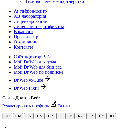
Технологическое партнерство
Антифрод-центр
АВ-лаборатория
Лицензирование
Лицензии и сертификаты
Вакансии
Пресс-центр
О компании
Контакты
Сайт «Доктор Веб»
Мой Dr.Web для дома
Мой Dr.Web для бизнеса
Мой Dr.Web по подписке
Dr.Web vxCube
Dr.Web FixIt!
Сайт «Доктор Веб»
Редактировать профиль
Выйти
RU
CN
EN
ES
FR
IT
JP
KZ
UZ
BY
ID