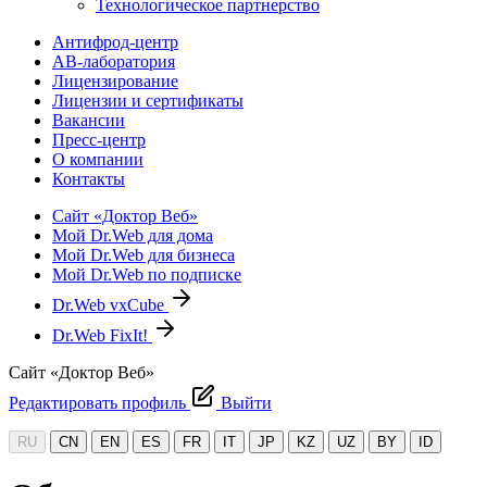
Технологическое партнерство
Антифрод-центр
АВ-лаборатория
Лицензирование
Лицензии и сертификаты
Вакансии
Пресс-центр
О компании
Контакты
Сайт «Доктор Веб»
Мой Dr.Web для дома
Мой Dr.Web для бизнеса
Мой Dr.Web по подписке
Dr.Web vxCube
Dr.Web FixIt!
Сайт «Доктор Веб»
Редактировать профиль
Выйти
RU
CN
EN
ES
FR
IT
JP
KZ
UZ
BY
ID