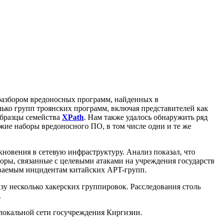
разбором вредоносных программ, найденных в
ько групп троянских программ, включая представителей как
образцы семейства
XPath
. Нам также удалось обнаружить ряд
жие наборы вредоносного ПО, в том числе одни и те же
новения в сетевую инфраструктуру. Анализ показал, что
оры, связанные с целевыми атаками на учреждения государств
иваемым инцидентам китайских APT-групп.
азу несколько хакерских группировок. Расследования столь
.
окальной сети госучреждения Киргизии.