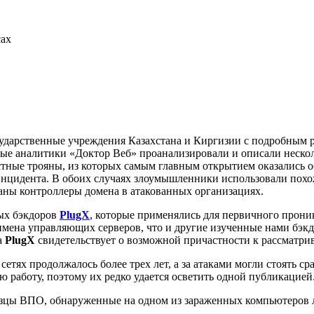
сах
ударственные учреждения Казахстана и Киргизии с подробным 
ые аналитики «Доктор Веб» проанализировали и описали нескол
естные трояны, из которых самым главным открытием оказались 
инцидента. В обоих случаях злоумышленники использовали похо
ны контроллеры домена в атакованных организациях.
ных бэкдоров
PlugX
, которые применялись для первичного проник
мена управляющих серверов, что и другие изученные нами бэкд
а
PlugX
свидетельствует о возможной причастности к рассматр
тях продолжалось более трех лет, а за атаками могли стоять ср
работу, поэтому их редко удается осветить одной публикацией
зцы ВПО, обнаруженные на одном из зараженных компьютеров л