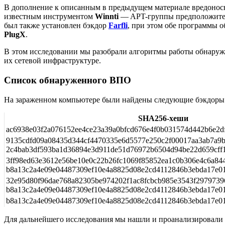
В дополнение к описанным в предыдущем материале вредонос
известным инструментом
Winnti
— APT-группы предположитель
был также установлен бэкдор
Farfli
, при этом обе программы 
PlugX
.
В этом исследовании мы разобрали алгоритмы работы обнаруж
их сетевой инфраструктуре.
Список обнаруженного ВПО
На зараженном компьютере были найдены следующие бэкдоры
SHA256-хеши
ac6938e03f2a076152ee4ce23a39a0bfcd676e4f0b031574d442b6e2d
9135cdfd09a08435d344cf4470335e6d5577e250c2f00017aa3ab7a9
2c4bab3df593ba1d36894e3d911de51d76972b6504d94be22d659cff
3ff98ed63e3612e56be10e0c22b26fc1069f85852ea1c0b306e4c6a84
b8a13c2a4e09e04487309ef10e4a8825d08e2cd4112846b3ebda17e01
32e95d80f96dae768a82305be974202f1ac8fcbcb985e3543f2979739
b8a13c2a4e09e04487309ef10e4a8825d08e2cd4112846b3ebda17e01
b8a13c2a4e09e04487309ef10e4a8825d08e2cd4112846b3ebda17e01
Для дальнейшего исследования мы нашли и проанализировали 