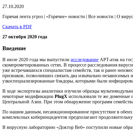
27.10.2020
Горячая лента угроз | «Горячие» новости | Все новости | О виру
Скачать в PDF
27 октября 2020 года
Введение
В июле 2020 года мы выпустили
исследование
APT-атак на гос
скомпрометированных сетях. В процессе расследования вирусн
уже встречавшихся специалистам семейств, так и ранее неизв
признаков, позволивших связать два изначально независимых 
узкоспециализированные бэкдоры, которыми были инфицирова
В ходе экспертизы аналитики изучили образцы мультимодуль
некоторые модификации
PlugX
использовали те же доменные и
Центральной Азии. При этом обнаружение программ семейств
По нашим данным, несанкционированное присутствие в обеих се
комплексных киберинцидентов предполагают продолжительную 
В вирусную лабораторию «Доктор Веб» поступили новые обра