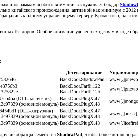
ным программам особого внимания заслуживает бэкдор
Shadow
но китайского происхождения, активной как минимум с 2012 го
обращались к одному управляющему серверу. Кроме того, на эт
енных бэкдоров. Особое внимание уделено сходствам в коде об
:
Детектирование
Управляющи
f532646
BackDoor.ShadowPad.1
www[.]pnewor
be3756b3
BackDoor.Farfli.122
www[.]pnewor
1325822e
BackDoor.Farfli.125
47c546a (DLL-загрузчик)
BackDoor.PlugX.47
www[.]mongol
3c97339 (основной модуль)
BackDoor.PlugX.48
6454bd1 (DLL-загрузчик)
BackDoor.PlugX.47
www[.]arestc[.
3c97339 (основной модуль)
BackDoor.PlugX.48
3c97339 (основной модуль)
BackDoor.PlugX.48
www[.]icefire
другие образцы семейства
ShadowPad
, чтобы более детально р