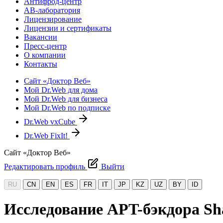
Антифрод-центр
АВ-лаборатория
Лицензирование
Лицензии и сертификаты
Вакансии
Пресс-центр
О компании
Контакты
Сайт «Доктор Веб»
Мой Dr.Web для дома
Мой Dr.Web для бизнеса
Мой Dr.Web по подписке
Dr.Web vxCube
Dr.Web FixIt!
Сайт «Доктор Веб»
Редактировать профиль
Выйти
RU
CN
EN
ES
FR
IT
JP
KZ
UZ
BY
ID
Исследование APT-бэкдора Sha