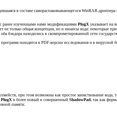
ившаяся в составе самораспаковывающегося WinRAR-дроппера и 
 с ранее изученными нами модификациями
PlugX
указывает на 
т не только общая концепция, но и нюансы кода: некоторые при
о оба бэкдора находились в скомпрометированной сети государс
рограмм находятся в PDF-версии исследования и в вирусной б
семейств, при этом возможны как простое заимствование кода, 
я
PlugX
в более новый и совершенный
ShadowPad
, так как фор
ивной памяти.