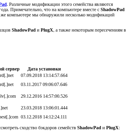
Pad
. Различные модификации этого семейства являются
да. Примечательно, что на компьютере вместе с
ShadowPad
ом же компьютере мы обнаружили несколько модификаций
разцов
ShadowPad
и
PlugX
, а также некоторым пересечениям в
й сервер
Дата установки
d[.]net
07.09.2018 13:14:57.664
d[.]net
03.11.2017 09:06:07.646
v[.]com
29.12.2016 14:57:00.526
]net
23.03.2018 13:06:01.444
best[.]com
03.12.2018 14:12:24.111
ассмотреть сходство бэкдоров семейств
ShadowPad
и
PlugX
: