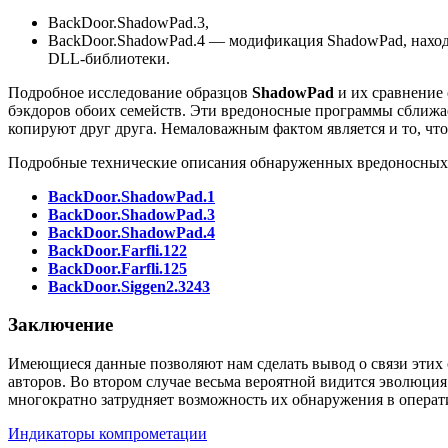
BackDoor.ShadowPad.3,
BackDoor.ShadowPad.4 — модификация ShadowPad, наход
DLL-библиотеки.
Подробное исследование образцов
ShadowPad
и их сравнение
бэкдоров обоих семейств. Эти вредоносные программы сближае
копируют друг друга. Немаловажным фактом является и то, чт
Подробные технические описания обнаруженных вредоносных п
BackDoor.ShadowPad.1
BackDoor.ShadowPad.3
BackDoor.ShadowPad.4
BackDoor.Farfli.122
BackDoor.Farfli.125
BackDoor.Siggen2.3243
Заключение
Имеющиеся данные позволяют нам сделать вывод о связи этих 
авторов. Во втором случае весьма вероятной видится эволюци
многократно затрудняет возможность их обнаружения в операт
Индикаторы компрометации