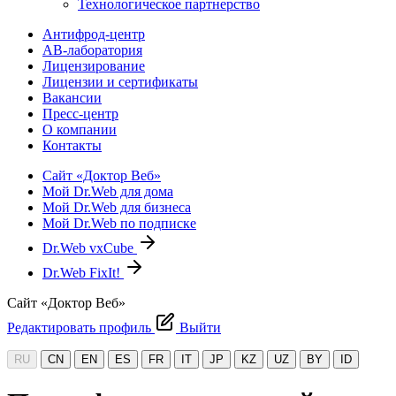
Технологическое партнерство
Антифрод-центр
АВ-лаборатория
Лицензирование
Лицензии и сертификаты
Вакансии
Пресс-центр
О компании
Контакты
Сайт «Доктор Веб»
Мой Dr.Web для дома
Мой Dr.Web для бизнеса
Мой Dr.Web по подписке
Dr.Web vxCube
Dr.Web FixIt!
Сайт «Доктор Веб»
Редактировать профиль
Выйти
RU
CN
EN
ES
FR
IT
JP
KZ
UZ
BY
ID