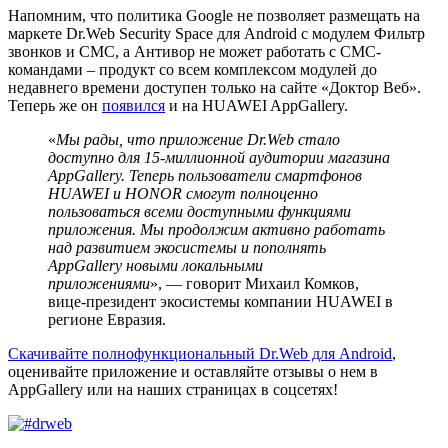
Напомним, что политика Google не позволяет размещать на
маркете Dr.Web Security Space для Android с модулем Фильтр
звонков и СМС, а Антивор не может работать с СМС-
командами – продукт со всем комплексом модулей до
недавнего времени доступен только на сайте «Доктор Веб».
Теперь же он
появился
и на HUAWEI AppGallery.
«
Мы рады, что приложение Dr.Web стало
доступно для 15-миллионной аудитории магазина
AppGallery. Теперь пользователи смартфонов
HUAWEI и HONOR смогут полноценно
пользоваться всеми доступными функциями
приложения. Мы продолжим активно работать
над развитием экосистемы и пополнять
AppGallery новыми локальными
приложениями
», — говорит Михаил Комков,
вице-президент экосистемы компании HUAWEI в
регионе Евразия.
Скачивайте полнофункциональный Dr.Web для Android
,
оценивайте приложение и оставляйте отзывы о нем в
AppGallery или на наших страницах в соцсетях!